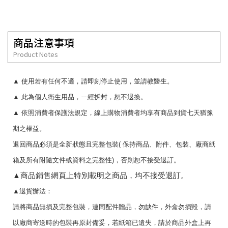
商品注意事項
Product Notes
▲
使用若有任何不適，請即刻停止使用，並請教醫生。
▲
此為個人衛生用品，ㄧ經拆封，恕不退換。
▲
依照消費者保護法規定，線上購物消費者均享有商品到貨七天猶豫
期之權益。
退回商品必須是全新狀態且完整包裝
(
保持商品、附件、包裝、廠商紙
箱及所有附隨文件或資料之完整性
)
，否則恕不接受退訂。
▲
商品銷售網頁上特別載明之商品，均不接受退訂。
▲
退貨辦法：
請將商品無損及完整包裝，連同配件贈品，勿缺件，外盒勿損毀，請
以廠商寄送時的包裝再原封備妥，若紙箱已遺失，請於商品外盒上再