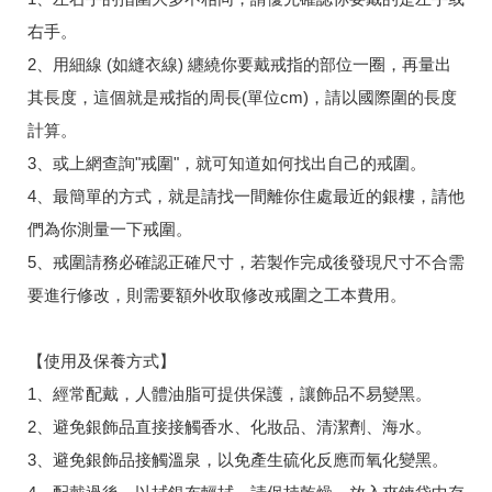
右手。
2、用細線 (如縫衣線) 纏繞你要戴戒指的部位一圈，再量出
其長度，這個就是戒指的周長(單位cm)，請以國際圍的長度
計算。
3、或上網查詢"戒圍"，就可知道如何找出自己的戒圍。
4、最簡單的方式，就是請找一間離你住處最近的銀樓，請他
們為你測量一下戒圍。
5、戒圍請務必確認正確尺寸，若製作完成後發現尺寸不合需
要進行修改，則需要額外收取修改戒圍之工本費用。
【使用及保養方式】
1、經常配戴，人體油脂可提供保護，讓飾品不易變黑。
2、避免銀飾品直接接觸香水、化妝品、清潔劑、海水。
3、避免銀飾品接觸溫泉，以免產生硫化反應而氧化變黑。