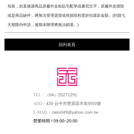
包裝，勿直接讓商品原廠外盒粘貼宅配單或書寫文字，原廠外盒損毀
或是商品缺件，將無法受理退貨或視損毀程度折扣退款金額。
(
到貨七
天期限內申請，逾期未辦理將無法銷退。
)
回列表頁
（04）25271291
TEL /
420 台中市豐原區市前街50號
ADD /
cielo049@yahoo.com.tw
E-MAIL /
營業時間 / 09:00~20:00