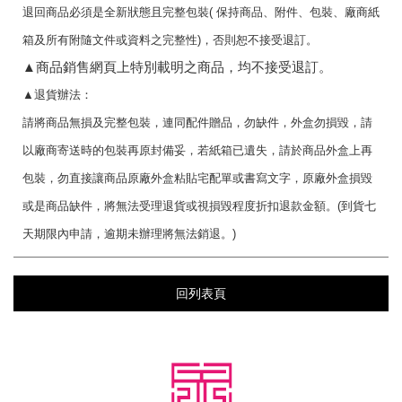
退回商品必須是全新狀態且完整包裝
(
保持商品、附件、包裝、廠商紙
箱及所有附隨文件或資料之完整性
)
，否則恕不接受退訂。
▲
商品銷售網頁上特別載明之商品，均不接受退訂。
▲
退貨辦法：
請將商品無損及完整包裝，連同配件贈品，勿缺件，外盒勿損毀，請
以廠商寄送時的包裝再原封備妥，若紙箱已遺失，請於商品外盒上再
包裝，勿直接讓商品原廠外盒粘貼宅配單或書寫文字，原廠外盒損毀
或是商品缺件，將無法受理退貨或視損毀程度折扣退款金額。
(
到貨七
天期限內申請，逾期未辦理將無法銷退。
)
回列表頁